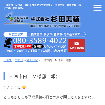
三浦市内 Ｍ様邸 報告｜横須賀市で塗り替え・外壁塗装・屋根塗装・防
水工事は杉田美装へ
HOME
»
ブログ
»
施工日記
»
三浦市内 Ｍ様邸 報告
三浦市内 Ｍ様邸 報告
こんにちは
どこもかしこも平成最後の日との声が聞こえてきますね。