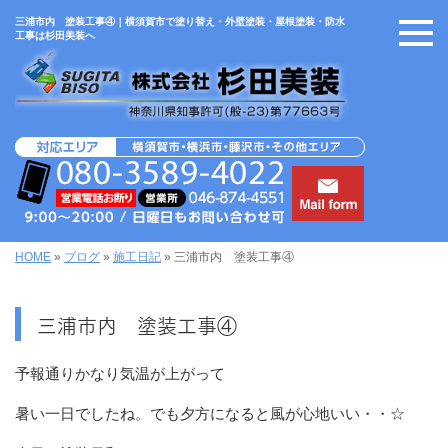
三浦市内 塗装工事④｜横須賀市で塗り替え・外壁塗装・屋根塗装・防水
工事は杉田美装へ
HOME
»
ブログ
»
施工日記
»
三浦市内 塗装工事④
三浦市内 塗装工事④
予報通りかなり気温が上がって
暑い一日でしたね。でも夕方になると風が心地いい・・☆