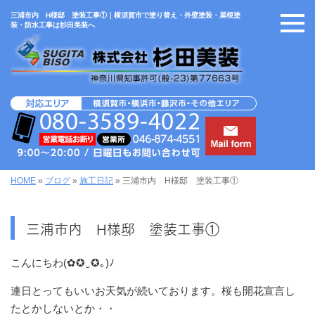
三浦市内 H様邸 塗装工事①｜横須賀市で塗り替え・外壁塗装・屋根塗
装・防水工事は杉田美装へ
HOME
»
ブログ
»
施工日記
»
三浦市内 H様邸 塗装工事①
三浦市内 H様邸 塗装工事①
こんにちわ(✿✪‿✪｡)ﾉ
連日とってもいいお天気が続いております。桜も開花宣言し
たとかしないとか・・