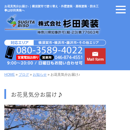
お花見気分お届け♪｜横須賀市で塗り替え・外壁塗装・屋根塗装・防水工
事は杉田美装へ
HOME
»
ブログ
»
お知らせ
»
お花見気分お届け♪
お花見気分お届け♪